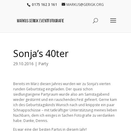
0175 162 3 161
MARKUS@GERIGK.ORG
Sonja’s 40ter
29.10.2016
|
Party
Bereits im März diesen Jahres wurden wir zu Sonja’s vierten
runden Geburtstag eingeladen. Der quasi schon
siedlungseigene Partyraum wurde also am Samstagabend
wieder gestürmt und ein rauschendes Fest gefeiert. Gerne kam
ich des Geburtstagskinds Wunsch nach und knippste ein paar
Schnappschüsse – mit tatkräftiger Unterstützung meines lieben
Nachbarn, dem ich einiges in Sachen Fotografie zu verdanken
habe. Danke, Dennis.
Es war eine der besten Partys in diesem Jahr!